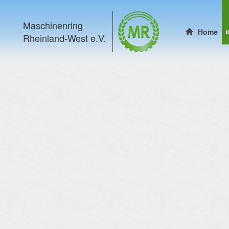
Maschinenring
Home
Rheinland-West e.V.